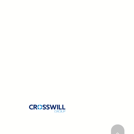
各種許可証
事業所一覧
お問い合わせ
プライバシーポリシー
採用情報
丸木の歩み
わたしたちとSDGs
新着情報