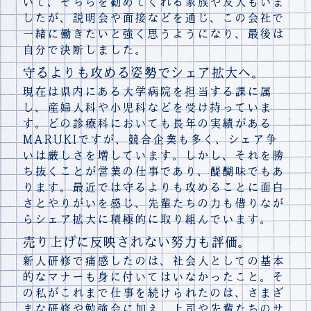
いて、そちらを勧めてくれる家族や友人もいま
したが、説明会や面接などを通じ、この会社で
一緒に働きたいと強く思うようになり、最後は
自分で決断しました。
守るよりも攻める姿勢でシェア拡大へ。
現在は県内にある大学病院を担当する課に属
し、産婦人科や小児科などを受け持っていま
す。どの診療科においても長年の実績がある
MARUKIですが、競合企業も多く、シェア争
いは厳しさを増しています。しかし、それを勝
ち抜くことが営業の仕事であり、醍醐味でもあ
ります。最近では守るよりも攻めることに面白
さとやりがいを感じ、先輩たちの力も借りなが
らシェア拡大に積極的に取り組んでいます。
売り上げに反映されない努力も評価。
新人研修で痛感したのは、社会人としての基本
的なマナーも身に付いてはいなかったこと。そ
の私がこれまで仕事を続けられたのは、さまざ
まな研修や勉強会に加え、上司や先輩たちのサ